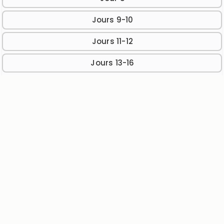
Jours 9-10
Jours 11-12
Jours 13-16
Budget
Tarif par personne en chambre
partagée sur la base de deux personnes
par chambre
Pilote avec sa moto : à partir de 1
890 €