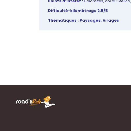
Points d’intérêt :
Dolomites, col du Stelvio
Difficulté-kilométrage 2.5/5
Thématiques : Paysages, Virages